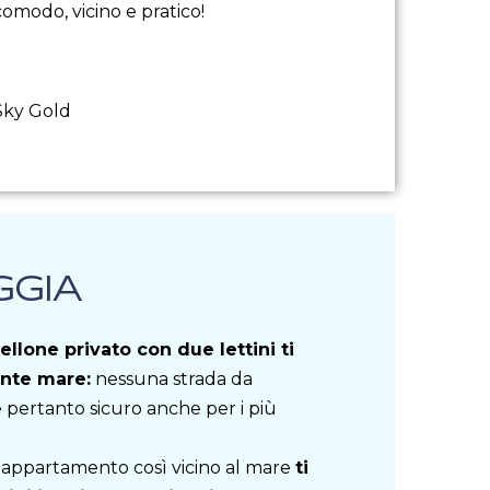
comodo, vicino e pratico!
 Sky Gold
GGIA
ellone privato con due lettini ti
onte mare:
nessuna strada da
 pertanto sicuro anche per i più
o appartamento così vicino al mare
ti