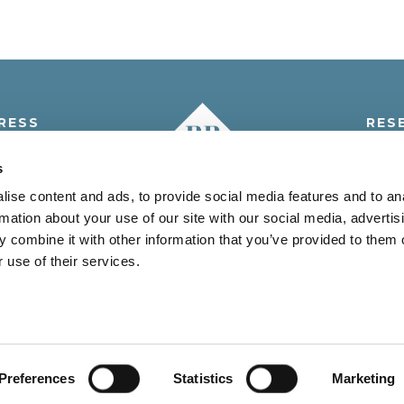
RESS
RES
i 5° A.M., 5
Tel.:
+3
s
 Venezia - Italia
info@resi
ise content and ads, to provide social media features and to an
rmation about your use of our site with our social media, advertis
 combine it with other information that you’ve provided to them o
 use of their services.
JESOLO (VE) C.F. e P.IVA 03096200278 - REA VE-280946 CAP.SO
Vantaggi
Offerte
Territorio
Contatti
Credits
Privacy Policy
Cookie Policy
User Privacy
Preferences
Statistics
Marketing
Accessibilità