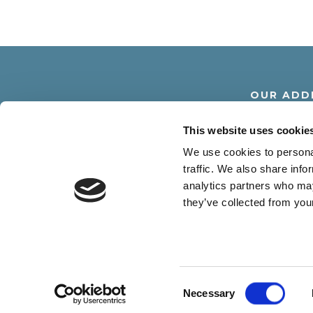
OUR ADD
Via Dante Alighier
This website uses cookie
30016 Lido di Jesolo -
We use cookies to personal
traffic. We also share info
analytics partners who may
they’ve collected from your
R.G.A. SRL - Via D. Alighieri 18 30016 
Consent
Necessary
Selection