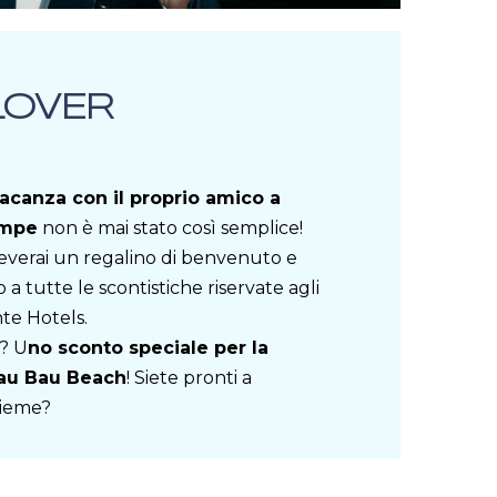
LOVER
vacanza con il proprio amico a
ampe
non è mai stato così semplice!
iceverai un regalino di benvenuto e
o a tutte le scontistiche riservate agli
nte Hotels.
? U
no sconto speciale per la
au Bau Beach
! Siete pronti a
nsieme?