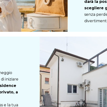
darà la pos
scegliere g
senza perde
divertiment
cheggio
di iniziare
esidence
privato, a
ss e la tua