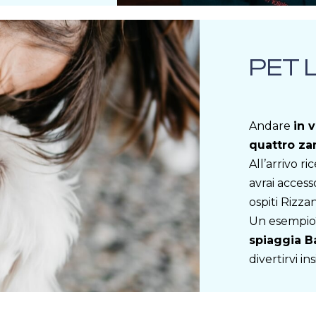
PET 
Andare
in 
quattro z
All’arrivo r
avrai access
ospiti Rizza
Un esempio
spiaggia B
divertirvi i