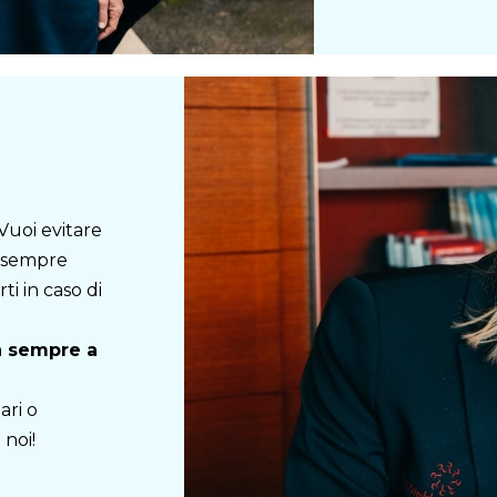
Vuoi evitare
e sempre
ti in caso di
à sempre a
ari o
 noi!