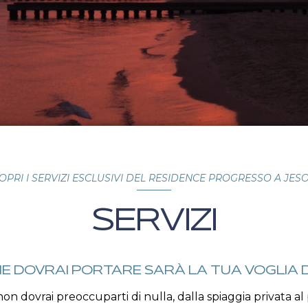
OPRI I SERVIZI ESCLUSIVI DEL RESIDENCE PROGRESSO A JES
SERVIZI
HE DOVRAI PORTARE SARÀ LA TUA VOGLIA D
n dovrai preoccuparti di nulla, dalla spiaggia privata a