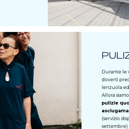
PULI
Durante le v
doverti pre
lenzuola ed
Allora siamo
pulizie qu
asciugama
(servizio dis
settembre)